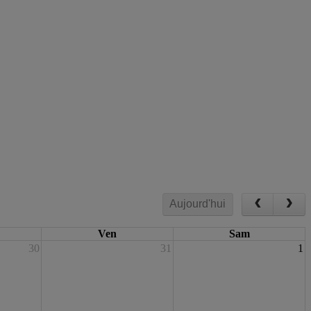
Aujourd'hui
Ven
Sam
30
31
1