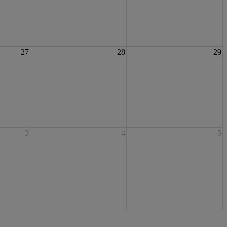
27
28
29
3
4
5