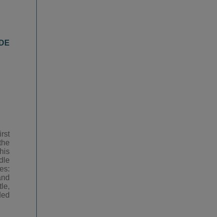
etta
DE
rst
the
his
dle
es:
and
tle,
ded