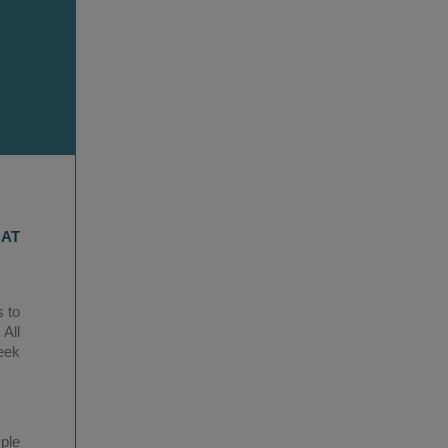
AT
 to
 All
eek